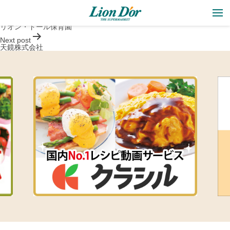
リオン・ドールカルチャーセンター
投
Previous post
稿
リオン・ドール保育園
ナ
Next post
ビ
天鏡株式会社
ゲ
ー
シ
ョ
ン