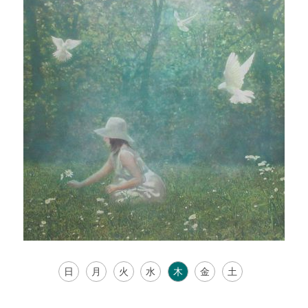
日
月
火
水
木
金
土