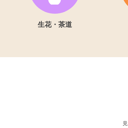
生花・茶道
見