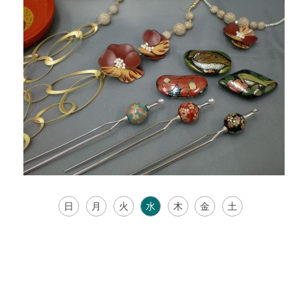
日
月
火
水
木
金
土