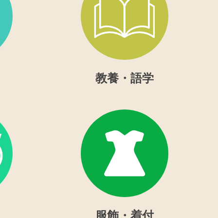
教養・語学
服飾・着付