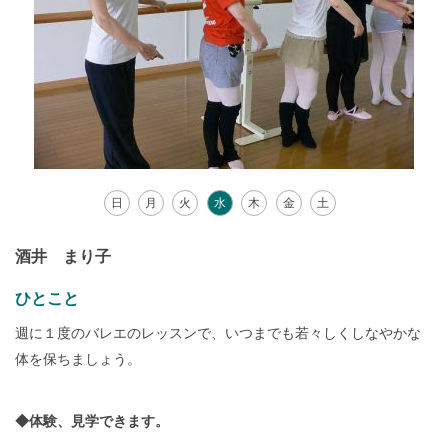
日
月
火
水
木
金
土
酒井 まり子
ひとこと
週に１度のバレエのレッスンで、いつまでも若々しくしなやかな
体を保ちましょう。
◆
体験、見学できます。