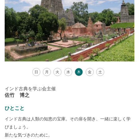
日
月
火
水
木
金
土
インド古典を学ぶ会主催
佐竹 博之
ひとこと
インド古典は人類の知恵の宝庫。その扉を開き、一緒に楽しく学
びましょう。
新たな気づきのために。