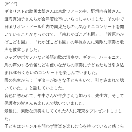
(#^.^#)
ギタリストの助川太郎さんは東北ツアーの中、野垣内有希さん、
渡海真知子さんらが会津若松市にいらっしゃいました。その中で
日頃リオン・ドール店内で園児たちの元気なミニコンサートを開
いていることがきっかけて、『南わかばこども園』、『菅原わか
ばこども園』、『わかばこども園』の年長さんに素敵な演奏と歌
声を披露しました。
ジャズやボサノバなど英語の歌の演奏や、ギター、ハーモニカ、
鳥の声のする竹笛などを使いながらの演奏に子どもたちは引き込
まれ40分くらいのコンサートを楽しんでいました。
園の先生から：「ギターが好きな子どももいて、引き込まれて聴
いていた。」と話していました。
音色に誘われて、年中さんや年少さんも加わり、先生方、そして
保護者の皆さんも楽しんで聴いていました。
最後に、素敵な演奏をしてくれた3人に花束をプレゼントしまし
た。
子どもはジャンルを問わず音楽を楽しむ心を持っていると感じら