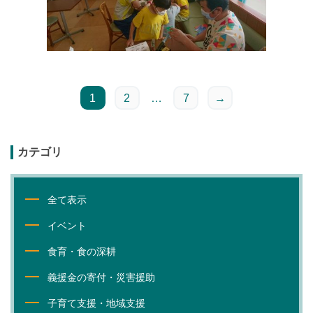
1
2
…
7
→
カテゴリ
全て表示
イベント
食育・食の深耕
義援金の寄付・災害援助
子育て支援・地域支援