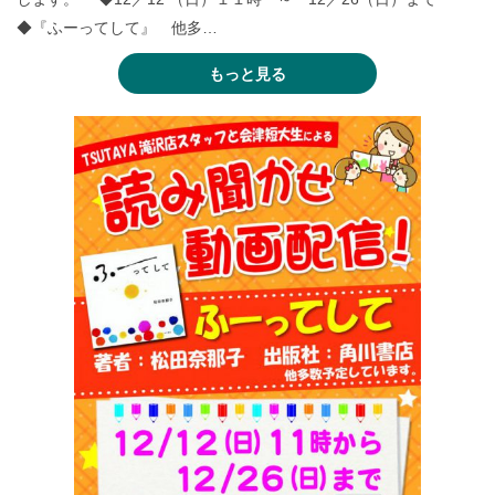
◆『ふーってして』 他多…
もっと見る