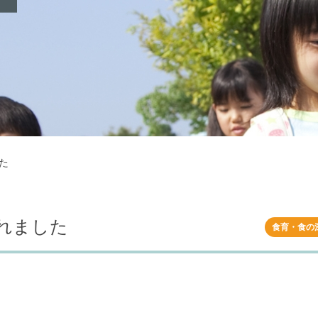
た
れました
食育・食の